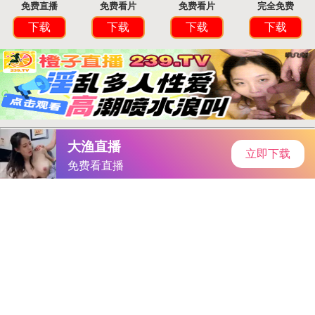
闪电下载网
首页
安卓软件
安卓游戏
专题
主页
>
手机软件
>
其他
> 免费行情软件app网站
免费行情软件app网站
大小：397.33MB
类别：其他
语言：简体中文
系统：Android or ios